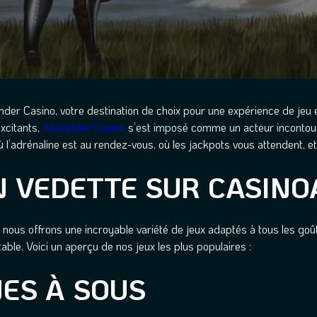
er Casino, votre destination de choix pour une expérience de jeu en
excitants,
Alexander Casino
s’est imposé comme un acteur incontourn
l’adrénaline est au rendez-vous, où les jackpots vous attendent, e
N VEDETTE SUR CASIN
 nous offrons une incroyable variété de jeux adaptés à tous les g
able. Voici un aperçu de nos jeux les plus populaires :
ES À SOUS