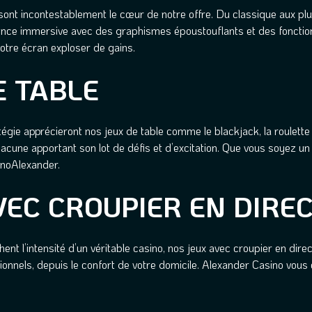
ont incontestablement le cœur de notre offre. Du classique aux pl
ience immersive avec des graphismes époustouflants et des fonction
otre écran exploser de gains.
E TABLE
égie apprécieront nos jeux de table comme le blackjack, la roulette
hacune apportant son lot de défis et d’excitation. Que vous soyez un
inoAlexander.
VEC CROUPIER EN DIRE
ent l’intensité d’un véritable casino, nos jeux avec croupier en direc
onnels, depuis le confort de votre domicile. Alexander Casino vous