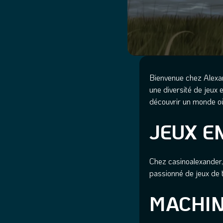
Bienvenue chez Alexand
une diversité de jeux 
découvrir un monde où 
JEUX E
Chez casinoalexander,
passionné de jeux de t
MACHIN