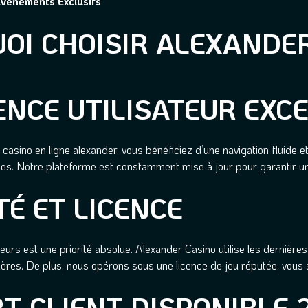
 Événements Exclusifs
OI CHOISIR ALEXANDER
ENCE UTILISATEUR EXC
casino en ligne alexander, vous bénéficiez d’une navigation fluide et d
ices. Notre plateforme est constamment mise à jour pour garantir u
TÉ ET LICENCE
eurs est une priorité absolue. Alexander Casino utilise les dernièr
ières. De plus, nous opérons sous une licence de jeu réputée, vous 
T CLIENT DISPONIBLE 