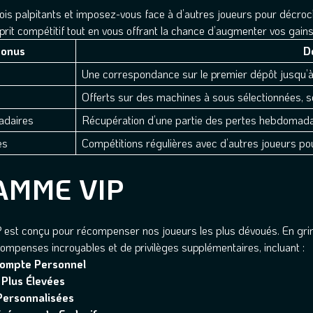
nois palpitants et imposez-vous face à d’autres joueurs pour décro
prit compétitif tout en vous offrant la chance d’augmenter vos gains
Bonus
D
Une correspondance sur le premier dépôt jusqu’à
Offerts sur des machines à sous sélectionnées, s
daires
Récupération d’une partie des pertes hebdomadai
es
Compétitions régulières avec d’autres joueurs po
AMME VIP
est conçu pour récompenser nos joueurs les plus dévoués. En grim
ompenses incroyables et de privilèges supplémentaires, incluant :
Compte Personnel
 Plus Élevées
Personnalisées