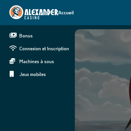
Accueil
Bonus
Connexion et Inscription
Machines à sous
Jeux mobiles