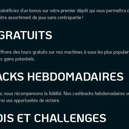
 bénéficiez d’un bonus sur votre premier dépôt qui vous permettra de
otre assortiment de jeux sans contrepartie !
GRATUITS
ffrons des tours gratuits sur nos machines à sous les plus populai
 gains potentiels.
ACKS HEBDOMADAIRES
o, nous récompensons la fidélité. Nos cashbacks hebdomadaires v
si vos opportunités de victoire.
IS ET CHALLENGES