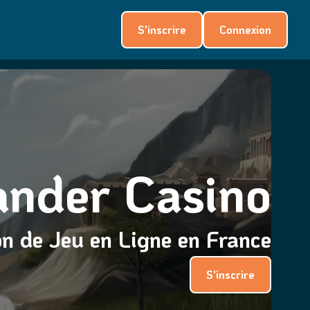
S'inscrire
Connexion
ander Casino
on de Jeu en Ligne en France
S'inscrire